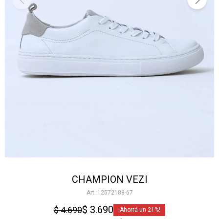
CHAMPION VEZI
12572188-67
$
3.690
$
4.690
21