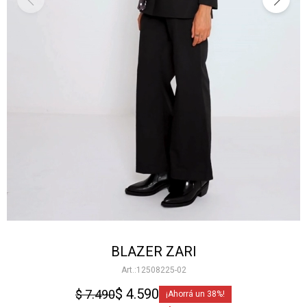
BLAZER ZARI
12508225-02
$
4.590
$
7.490
38