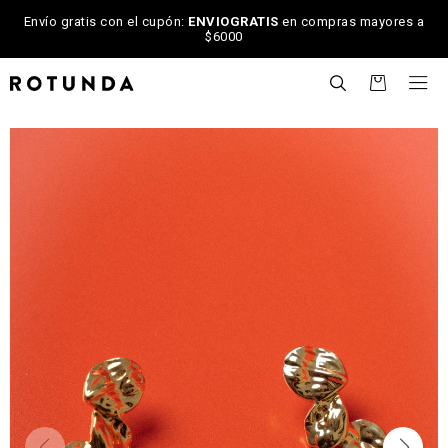
Envío gratis con el cupón:
ENVIOGRATIS
en compras mayores a
$6000

NOTIFICARME