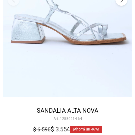
SANDALIA ALTA NOVA
12580214-64
$
3.554
$
6.590
46