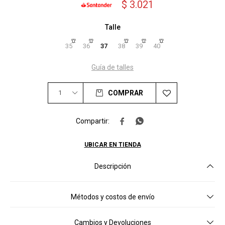
$
3.021
Talle
35
36
37
38
39
40
Guía de talles
1
COMPRAR


UBICAR EN TIENDA
Descripción
Métodos y costos de envío
Cambios y Devoluciones