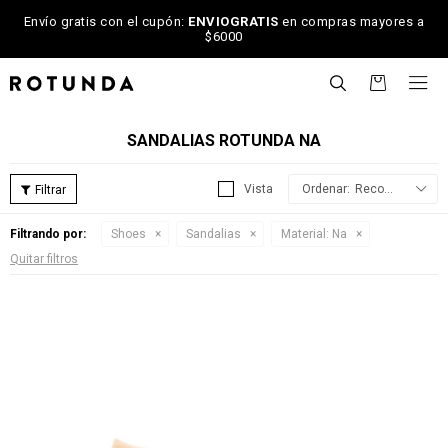
Envío gratis con el cupón:
ENVIOGRATIS
en compras mayores a
$6000

SANDALIAS ROTUNDA NA
Recomendados
Filtrando por:
Shoes
Sandalias
Material:
Na
Quitar filtros