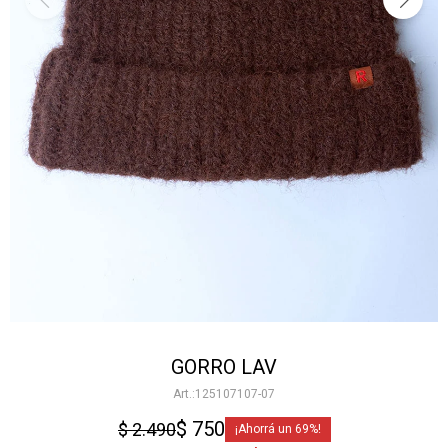
GORRO LAV
125107107-07
$
750
$
2.490
69