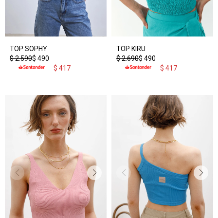
TOP SOPHY
TOP KIRU
$
2.590
$
490
$
2.690
$
490
$
417
$
417