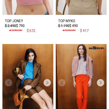
TOP JONEY
TOP MYKO
$
2.490
$
790
$
1.190
$
490
$
672
$
417