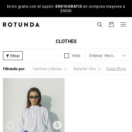
Envío gratis con el cupón:
ENVIOGRATIS
en compras mayores a
$6000

CLOTHES
Recomendados
Filtrando por:
Camisas y blusas
Material:
Otro
Quitar filtros